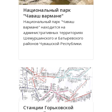
Национальный парк
"Чаваш вармане"
Национальный парк "Чаваш
вармане" находится на
административных территориях
Шемуршинского и Батыревского
районов Чувашской Республики.
Национальный парк
республиканского значения, общей
площадью 25200 га, создан 20
июня 1993 года с целью
сохранения местного природного
комплекса
Станции Горьковской