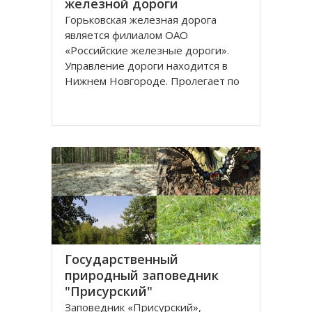
железной дороги
Горьковская железная дорога
является филиалом ОАО
«Российские железные дороги».
Управление дороги находится в
Нижнем Новгороде. Пролегает по
территории нескольких регионов
РФ: Владимирской, Московской,
Рязанской и Кировской областей;
республик Чувашии, Мордовии,
Удмуртии, Татарстана, Марий Эл
Государственный
природный заповедник
"Присурский"
Заповедник «Присурский»,