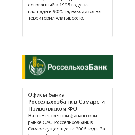
основанный в 1995 году на
площади в 9025 га, находится на
территории Алатырского,
Яльчикского и Батыревского
районов Чувашской Республики.
Три его участка располагаются на
правом берегу реки Сура.
Основные реки заповедника –
Люля и ее притоки: Орлик, Абачка,
Султанка
Офисы банка
Россельхозбанк в Самаре и
Приволжском ФО
На отечественном финансовом
рынке ОАО Россельхозбанк в
Самаре существует с 2006 года. За