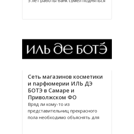
5 лет работы банк сумел подняться
на 4 место по объёму активов и
войти в тройку лидеров по
рейтингу надёжности среди
наиболее крупных банков России.
Приоритетным направлением в
деятельности ОАО
Сеть магазинов косметики
и парфюмерии ИЛЬ ДЭ
БОТЭ в Самаре и
Приволжском ФО
Вряд ли кому-то из
представительниц прекрасного
пола необходимо объяснять для
чего существуют бутики косметики
и парфюмерии, даже мужчины с